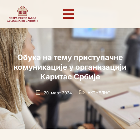
Обука на тему приступачне
комуникације у организацији
Каритас Србије
20. март 2024.
АКТУЕЛНО