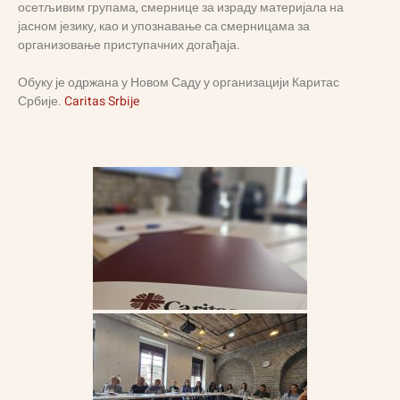
осетљивим групама, смернице за израду материјала на
јасном језику, као и упознавање са смерницама за
организовање приступачних догађаја.
Обуку је одржана у Новом Саду у организацији Каритас
Србије.
Caritas Srbije