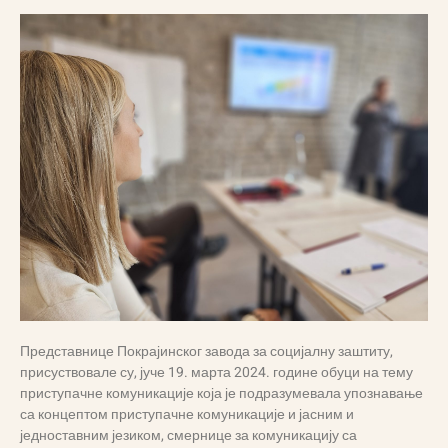
Представнице Покрајинског завода за социјалну заштиту,
присуствовале су, јуче 19. марта 2024. године обуци на тему
приступачне комуникације која је подразумевала упознавање
са концептом приступачне комуникације и јасним и
једноставним језиком, смернице за комуникацију са