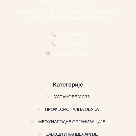
Можете нас контактирати уколико имате било какво
питање, недоумицу или можда предлог.
021/425-836
021/425-854
office@pzsz.gov.rs
Категорије
УСТАНОВЕ У СЗЗ
ПРОФЕСИОНАЛНА ОБУКА
МЕЂУНАРОДНЕ ОРГАНИЗАЦИЈЕ
ЗАВОДИ И КАНЦЕЛАРИЈЕ