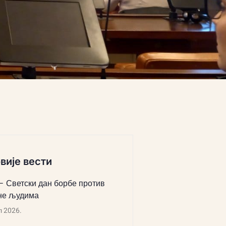
вије вести
 – Светски дан борбе против
не људима
л 2026.