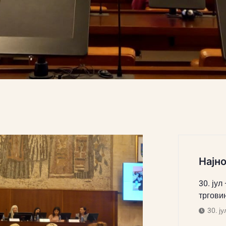
Најно
30. јул
тргови
30. ју