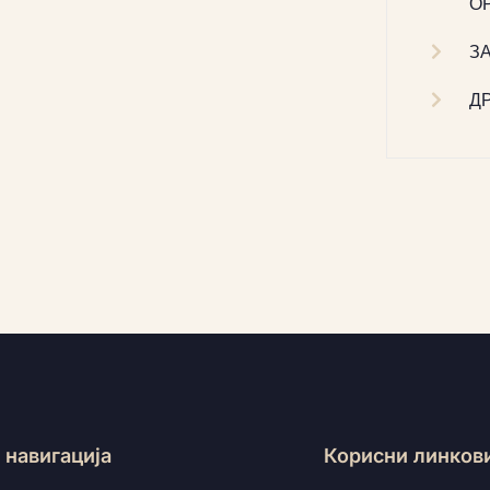
О
З
Д
 навигација
Корисни линков