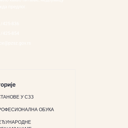
било какво питање, недоумицу
жда предлог.
1/425-836
1/425-854
ice@pzsz.gov.rs
орије
СТАНОВЕ У СЗЗ
РОФЕСИОНАЛНА ОБУКА
ЕЂУНАРОДНЕ