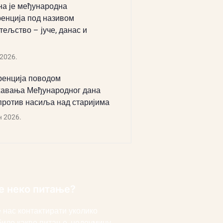
а је међународна
енција под називом
тељство – јуче, данас и
 2026.
енција поводом
авања Међународног дана
против насиља над старијима
н 2026.
е неко питање?
 нас контактирати уколико