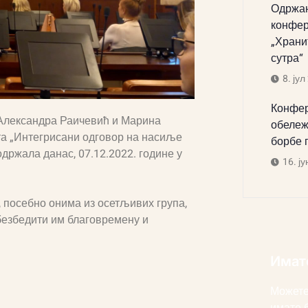
Одржан
конфер
„Храни
сутра“
8. јул
Конфер
 Александра Раичевић и Марина
обележ
та „Интегрисани одговор на насиље
борбе 
одржала данас, 07.12.2022. године у
16. ју
 посебно онима из осетљивих група,
безбедити им благовремену и
Имат
Можете