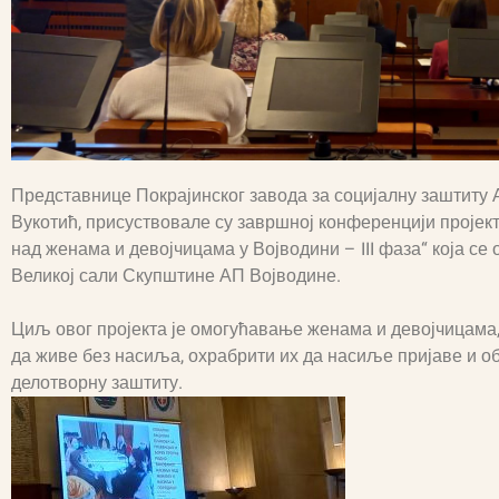
Представнице Покрајинског завода за социјалну заштиту
Вукотић, присуствовале су завршној конференцији пројек
над женама и девојчицама у Војводини – III фаза“ која се 
Великој сали Скупштине АП Војводине.
Циљ овог пројекта је омогућавање женама и девојчицама,
да живе без насиља, охрабрити их да насиље пријаве и о
делотворну заштиту.