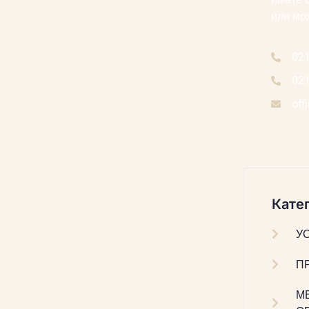
имате 
или мо
02
02
off
Катег
У
П
М