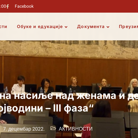
5:00
Facebook
сти
Обуке и едукације
Документа
Преузи
 на насиље над женама и д
ојводини – III фаза“
7. децембар 2022.
АКТИВНОСТИ