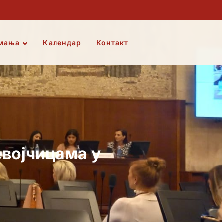
мања
Календар
Контакт
евојчицама у