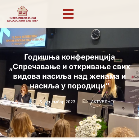
Годишња конференција
„Спречавање и откривање свих
видова насиља над женама и
насиља у породици“
5. децембар 2023.
АКТУЕЛНО