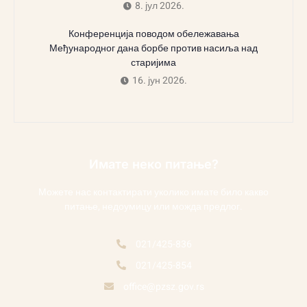
8. јул 2026.
Конференција поводом обележавања
Међународног дана борбе против насиља над
старијима
16. јун 2026.
Имате неко питање?
Можете нас контактирати уколико имате било какво
питање, недоумицу или можда предлог.
021/425-836
021/425-854
office@pzsz.gov.rs