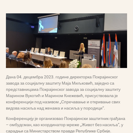
Дана 04. децембра 2023. године директорка Покрајинског
завода за социјалну заштиту Маја Миљковић, заједно са
представницама Покрајинског завода за социјалну заштиту
Марином Вукотић и Марином Кнежевић, присуствовала је
конференцији под називом „Спречавање и откривање свих
видова насиља над женама и насиља у породици“.
Конференцију је организовао Покрајински заштитник грађана
– омбудсман, као координатор мреже „Живот без насиља”, у
сарадњи са Министарством правде Републике Србије.