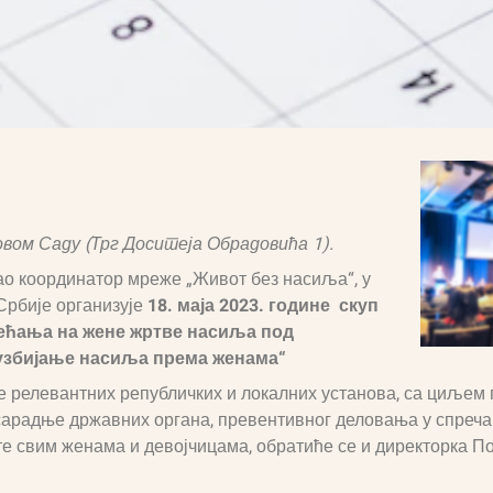
ом Саду (Трг Доситеја Обрадовића 1).
ао координатор мреже „Живот без насиља“, у
Србије организује
18. маја 2023. године
скуп
ећања на жене жртве насиља под
узбијање насиља према женама“
е релевантних републичких и локалних установа, са циљем
сарадње државних органа, превентивног деловања у спреча
 свим женама и девојчицама, обратиће се и директорка По