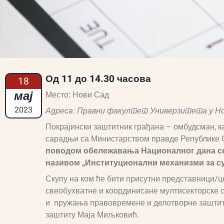
Од 11 до 14.30 часова
18
мај
Место: Нови Сад
2023
Адреса: Правни факултет Универзитета у Нов
Покрајински заштитник грађана – омбудсман, к
сарадњи са Министарством правде Републике 
поводом обележавања Националног дана с
називом
„Институционални механизми за с
Скупу на ком ће бити присутни представници/ц
свеобухватне и координисане мултисекторске 
и пружања правовремене и делотворне заштите
заштиту Маја Миљковић.