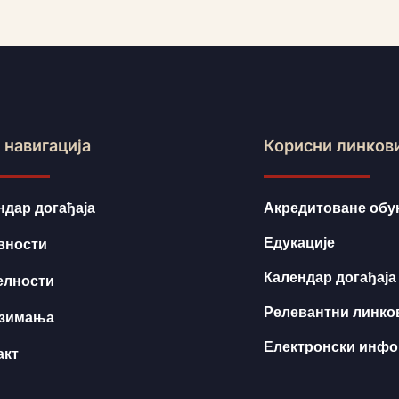
 навигација
Корисни линков
ндар догађаја
Акредитоване обу
Едукације
вности
Календар догађаја
елности
Релевантни линко
зимања
Електронски инф
акт