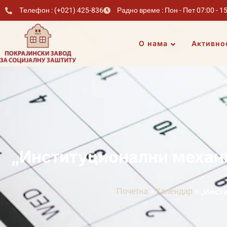
Телефон : (+021) 425-836
Радно време : Пон - Пет 07:00 - 1
О нама
Активно
„Институционални механ
»
»
Почетна
Календар
„Инст