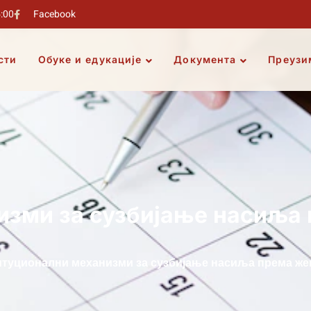
5:00
Facebook
сти
Обуке и едукације
Документа
Преузи
изми за сузбијање насиља
итуционални механизми за сузбијање насиља према же