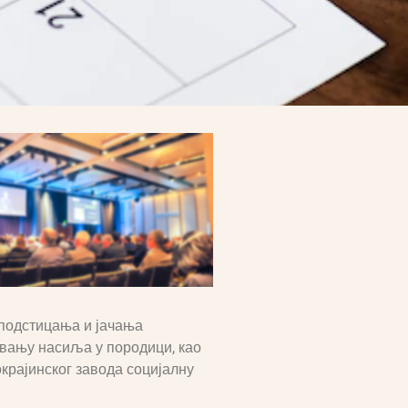
 подстицања и јачања
вању насиља у породици, као
крајинског завода социјалну