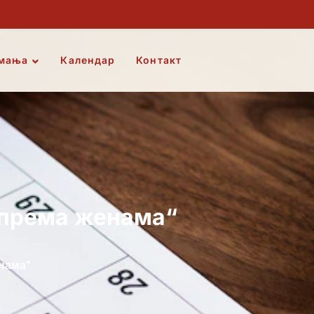
мања
Календар
Контакт
 према женама“
нама“