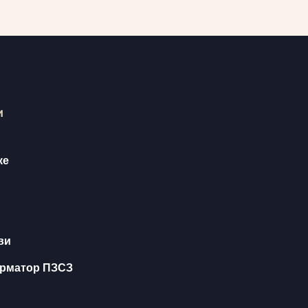
и
ке
ви
орматор ПЗСЗ