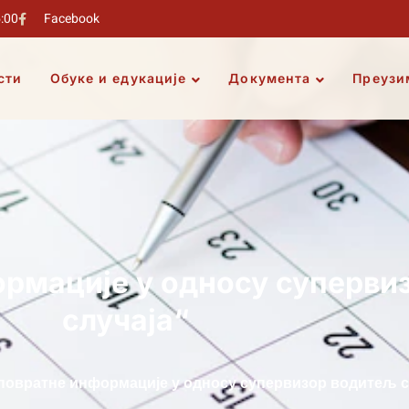
5:00
Facebook
сти
Обуке и едукације
Документа
Преузи
ормације у односу суперви
случаја“
 повратне информације у односу супервизор водитељ с