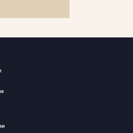
и
ке
ви