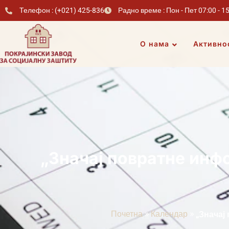
Телефон : (+021) 425-836
Радно време : Пон - Пет 07:00 - 1
О нама
Активно
„Значај повратне инф
»
»
Почетна
Календар
„Значај