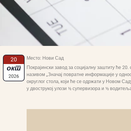
Место: Нови Сад
20
окт
Покрајински завод за социјалну заштиту ће 20.
називом
„Значај повратне информације у одно
2026
округлог стола, који ће се одржати у Новом Са
у двострукој улози ½ супервизора и ½ водитеља