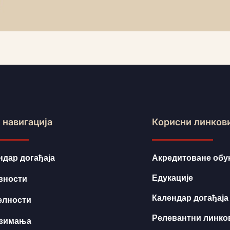
 навигација
Корисни линков
ндар догађаја
Акредитоване обу
Едукације
вности
Календар догађаја
елности
Релевантни линко
зимања