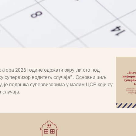
 октора 2026 године одржати округли сто под
су супервизор водитељ случаја“
. Основни циљ
ду, је подршка супервизорима у малим ЦСР који су
 случаја.