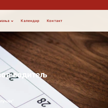
мања
Календар
Контакт
зор водитељ
лучаја“