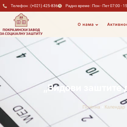
Телефон : (+021) 425-836
Радно време : Пон - Пет 07:00 - 1
О нама
Активно
„Видови заштите 
»
Почетна
Календар