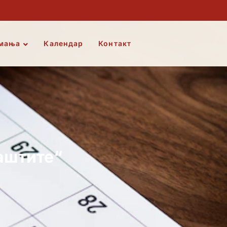
мања
Календар
Контакт
аштите“