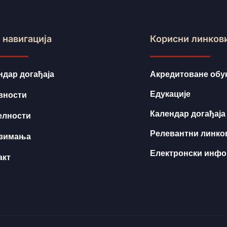
 навигација
Корисни линков
ндар догађаја
Акредитоване обу
Едукације
вности
Календар догађаја
елности
Релевантни линко
зимања
Електронски инф
акт