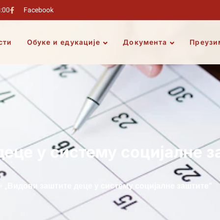
5:00
Facebook
сти
Обуке и едукације
Документа
Преузи
деце у систему социјалне з
»
„Видови заштите деце у систему социјалне заштите“