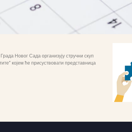
Града Новог Сада организују стручни скуп
тите“ којем ће присуствовати представница