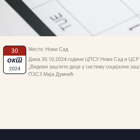
Место: Нови Сад
30
окт
Дана 30.10.2024.године ЦПСУ Нови Сад и ЦСР 
„Видови заштите деце у систему социјалне заш
2024
ПЗСЗ Маја Думнић