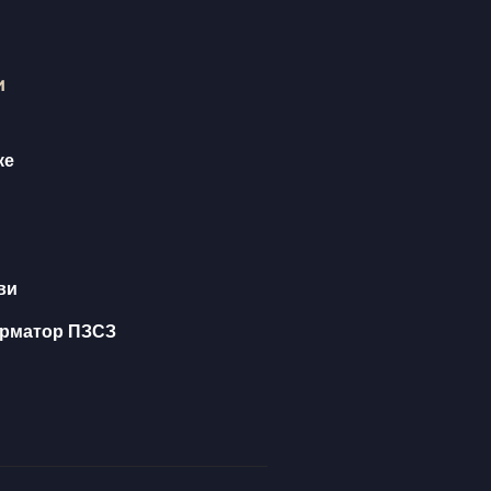
и
ке
ви
орматор ПЗСЗ