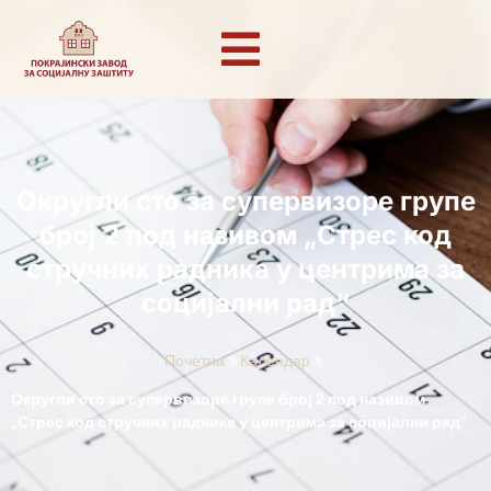
Округли сто за супервизоре групе
број 2 под називом „Стрес код
стручних радника у центрима за
социјални рад“
»
»
Почетна
Календар
Округли сто за супервизоре групе број 2 под називом
„Стрес код стручних радника у центрима за социјални рад“