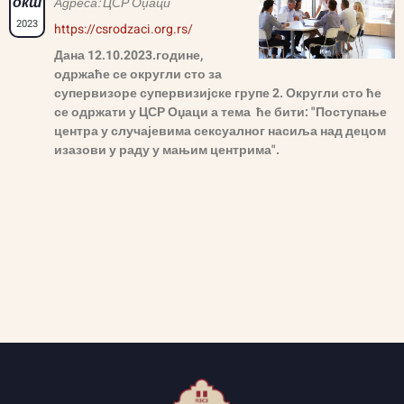
окт
Адреса: ЦСР Оџаци
2023
https://csrodzaci.org.rs/
Дана 12.10.2023.године,
одржаће се округли сто за
супервизоре
с
упервизијске групе 2. Округли сто ће
се одржати у ЦСР Оџаци а т
ема ће бити:
"Поступање
центра у случајевима сексуалног насиља над децом
изазови у раду у мањим центрима".