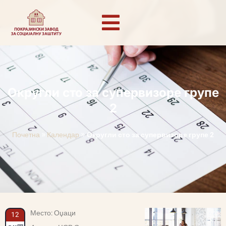
Округли сто за супервизоре групе
2
»
»
Почетна
Календар
Округли сто за супервизоре групе 2
Место: Оџаци
12