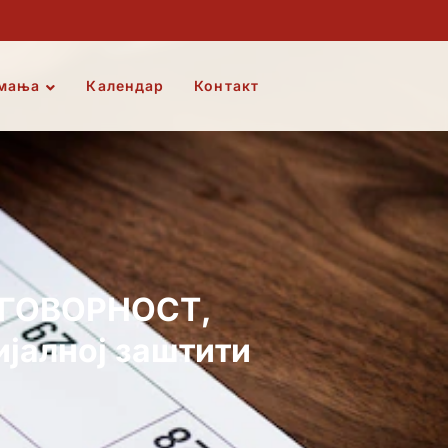
мања
Календар
Контакт
ДГОВОРНОСТ,
јалној заштити