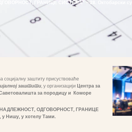
ГОВОРНОСТ, ГРАНИЦЕ СИСТЕМА“ – 28. Октобарски суср
за социјалну заштиту присуствоваће
цијалној заштити
, у организацији
Центра за
 Саветовалишта за породицу и Коморе
"НАДЛЕЖНОСТ, ОДГОВОРНОСТ, ГРАНИЦЕ
, у Нишу, у хотелу Тами.