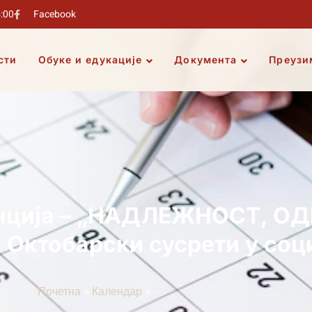
5:00
Facebook
сти
Обуке и едукације
Документа
Преузи
нција – „НАДЛЕЖНОСТ, О
Октобарски сусрети у соци
»
»
Почетна
Календар