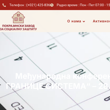
Телефон : (+021) 425-836
Радно време : Пон - Пет 07:00 - 1
О нама
Активно
Међународна конфере
ГРАНИЦЕ СИСТЕМА“ – 28. 