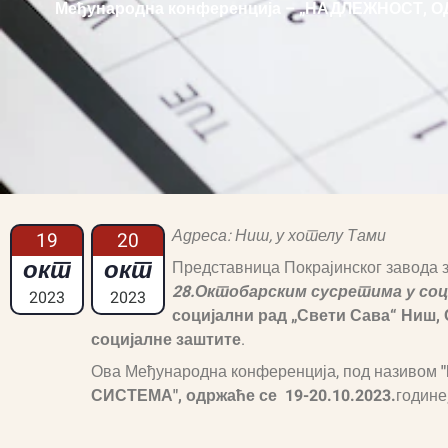
Међународна конференција – „НАДЛЕЖНОСТ, ОД
Адреса: Ниш, у хотелу Тами
19
20
окт
окт
Представница Покрајинског завода 
28.Октобарским сусретима у со
2023
2023
социјални рад „Свети Сава“ Ниш,
социјалне заштите
.
Ова Међународна конференција, под називом
СИСТЕМА", одржаће се
19-20.10.2023.
године