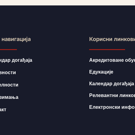
 навигација
Корисни линков
ндар догађаја
Акредитоване обу
Едукације
вности
Календар догађаја
елности
Релевантни линко
зимања
Електронски инф
акт