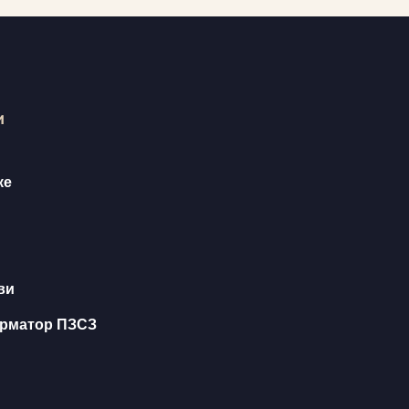
и
ке
ви
орматор ПЗСЗ