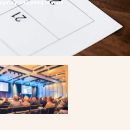
ети у социјалној заштити