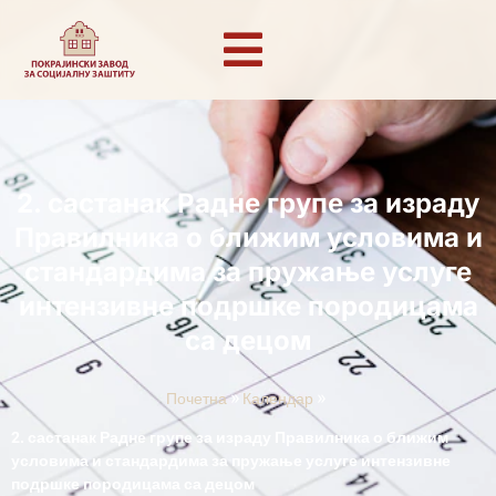
2. састанак Радне групе за израду
Правилника о ближим условима и
стандардима за пружање услуге
интензивне подршке породицама
са децом
»
»
Почетна
Календар
2. састанак Радне групе за израду Правилника о ближим
условима и стандардима за пружање услуге интензивне
подршке породицама са децом