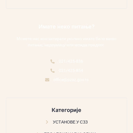
Имате неко питање?
Можете нас контактирати уколико имате било какво
питање, недоумицу или можда предлог.
021/425-836
021/425-854
office@pzsz.gov.rs
Категорије
УСТАНОВЕ У СЗЗ