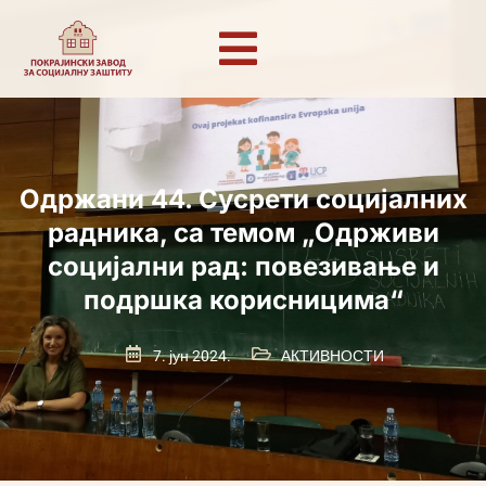
Одржани 44. Сусрети социјалних
радника, са темом „Одрживи
социјални рад: повезивање и
подршка корисницима“
7. јун 2024.
АКТИВНОСТИ