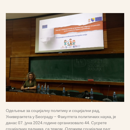
Одељење за социјалну политику и социјални рад,
Универзитета у Београду – Факултета политичких наука, је
данас 07. јуна 2024.године организовало 44. Сусрете
социјалних радника, са темом „Одрживи социјални рад: