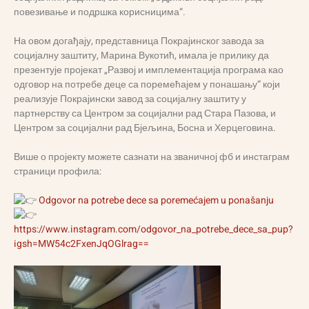
повезивање и подршка корисницима“.
На овом догађају, представница Покрајинског завода за
социјалну заштиту, Марина Вукотић, имала је прилику да
презентује пројекат „Развој и имплементација програма као
одговор на потребе деце са поремећајем у понашању“ који
реализује Покрајински завод за социјалну заштиту у
партнерству са Центром за социјални рад Стара Пазова, и
Центром за социјални рад Бјељина, Босна и Херцеговина.
Више о пројекту можете сазнати на званичној фб и инстаграм
страници профила:
Odgovor na potrebe dece sa poremećajem u ponašanju
https://www.instagram.com/odgovor_na_potrebe_dece_sa_pup?
igsh=MW54c2FxenJqOGlrag==