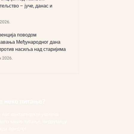
тељство – јуче, данас и
 2026.
енција поводом
авања Међународног дана
против насиља над старијима
н 2026.
е неко питање?
 нас контактирати уколико
било какво питање, недоумицу
жда предлог.