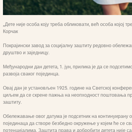
„Дете није особа коју треба обликовати, већ особа којој т
Корчак
Покрајински завод за социјалну заштиту редовно обележав
друштво и заједницу.
Међународни дан детета, 1. јун, прилика је да се подсети
развоја сваког појединца.
Овај дан је установљен 1925. године на Светској конфере
циљем да се скрене пажња на неопходност поштовања пр
заштиту.
Обележавање овог датума је подсетник на континуирану о
појединаца да створе безбедно окружење у којем ће се сва
потенцијалима. Заштита права и добробити детета није с