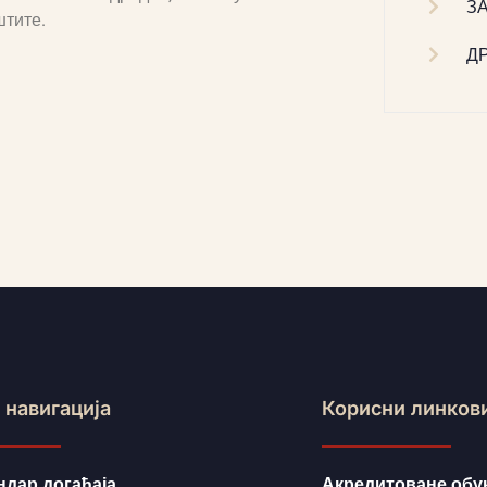
З
штите.
Д
 навигација
Корисни линков
ндар догађаја
Акредитоване обу