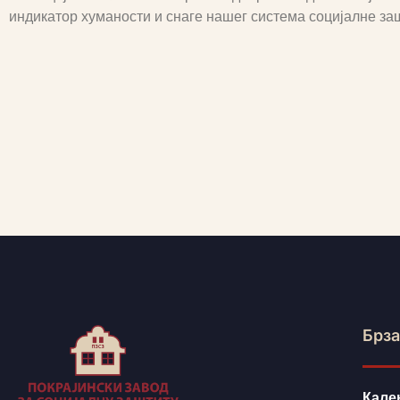
индикатор хуманости и снаге нашег система социјалне за
Брза
Кале