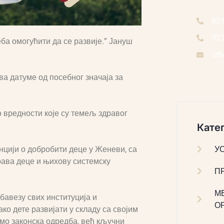
02
02
реба омогућити да се развије.” Јануш
off
а датуме од посебног значаја за
мо вредности које су темељ здравог
Катег
У
нцији о добробити деце у Женеви, са
ава деце и њихову системску
П
М
бавезу свих институција и
О
ко дете развијати у складу са својим
амо законска одредба, већ кључни