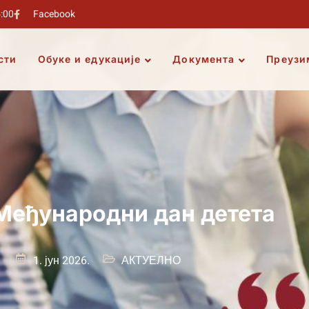
5:00
Facebook
сти
Обуке и едукације
Документа
Преузи
– Међународни дан детета
1. јун 2026.
АКТУЕЛНО